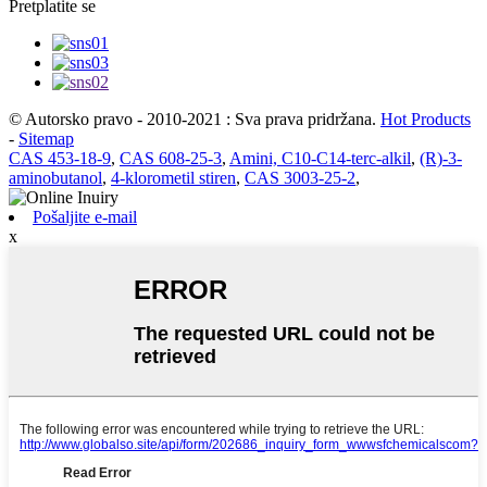
Pretplatite se
© Autorsko pravo - 2010-2021 : Sva prava pridržana.
Hot Products
-
Sitemap
CAS 453-18-9
,
CAS 608-25-3
,
Amini, C10-C14-terc-alkil
,
(R)-3-
aminobutanol
,
4-klorometil stiren
,
CAS 3003-25-2
,
Pošaljite e-mail
x