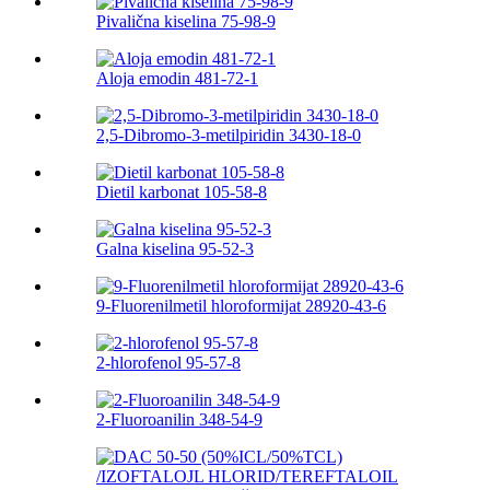
Pivalična kiselina 75-98-9
Aloja emodin 481-72-1
2,5-Dibromo-3-metilpiridin 3430-18-0
Dietil karbonat 105-58-8
Galna kiselina 95-52-3
9-Fluorenilmetil hloroformijat 28920-43-6
2-hlorofenol 95-57-8
2-Fluoroanilin 348-54-9