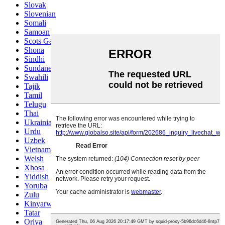
Slovak
Slovenian
Somali
Samoan
Scots Gaelic
Shona
Sindhi
Sundanese
Swahili
Tajik
Tamil
Telugu
Thai
Ukrainian
Urdu
Uzbek
Vietnamese
Welsh
Xhosa
Yiddish
Yoruba
Zulu
Kinyarwanda
Tatar
Oriya