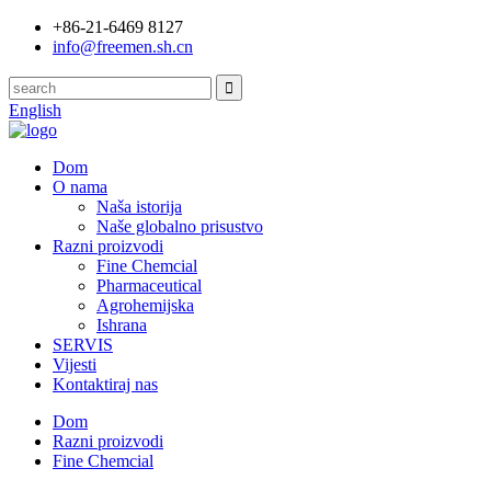
+86-21-6469 8127
info@freemen.sh.cn
English
Dom
O nama
Naša istorija
Naše globalno prisustvo
Razni proizvodi
Fine Chemcial
Pharmaceutical
Agrohemijska
Ishrana
SERVIS
Vijesti
Kontaktiraj nas
Dom
Razni proizvodi
Fine Chemcial