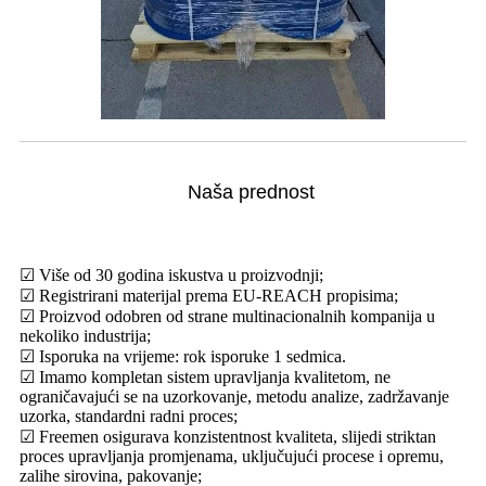
Naša prednost
☑ Više od 30 godina iskustva u proizvodnji;
☑ Registrirani materijal prema EU-REACH propisima;
☑ Proizvod odobren od strane multinacionalnih kompanija u
nekoliko industrija;
☑ Isporuka na vrijeme: rok isporuke 1 sedmica.
☑ Imamo kompletan sistem upravljanja kvalitetom, ne
ograničavajući se na uzorkovanje, metodu analize, zadržavanje
uzorka, standardni radni proces;
☑ Freemen osigurava konzistentnost kvaliteta, slijedi striktan
proces upravljanja promjenama, uključujući procese i opremu,
zalihe sirovina, pakovanje;