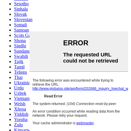
Sesotho
Sinhala
Slovak
Slovenian
Somali
Samoan
Scots Gaelic
Shona
Sindhi
Sundanese
Swahili
Tajik
Tamil
Telugu
Thai
Ukrainian
Urdu
Uzbek
Vietnamese
Welsh
Xhosa
Yiddish
Yoruba
Zulu
Kinyarwanda