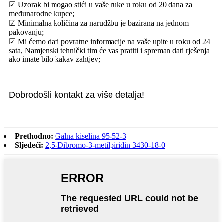
☑ Uzorak bi mogao stići u vaše ruke u roku od 20 dana za
međunarodne kupce;
☑ Minimalna količina za narudžbu je bazirana na jednom
pakovanju;
☑ Mi ćemo dati povratne informacije na vaše upite u roku od 24
sata, Namjenski tehnički tim će vas pratiti i spreman dati rješenja
ako imate bilo kakav zahtjev;
Dobrodošli kontakt za više detalja!
Prethodno:
Galna kiselina 95-52-3
Sljedeći:
2,5-Dibromo-3-metilpiridin 3430-18-0