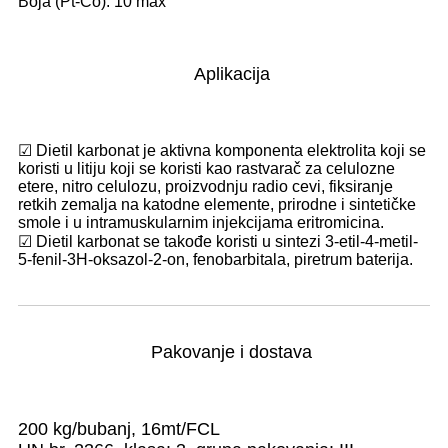
Boja (Pt-Co): 10 max
Aplikacija
☑ Dietil karbonat je aktivna komponenta elektrolita koji se
koristi u litiju koji se koristi kao rastvarač za celulozne
etere, nitro celulozu, proizvodnju radio cevi, fiksiranje
retkih zemalja na katodne elemente, prirodne i sintetičke
smole i u intramuskularnim injekcijama eritromicina.
☑ Dietil karbonat se takođe koristi u sintezi 3-etil-4-metil-
5-fenil-3H-oksazol-2-on, fenobarbitala, piretrum baterija.
Pakovanje i dostava
200 kg/bubanj, 16mt/FCL