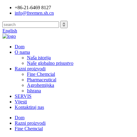
+86-21-6469 8127
info@freemen.sh.cn
English
Dom
O nama
Naša istorija
Naše globalno prisustvo
Razni proizvodi
Fine Chemcial
Pharmaceutical
Agrohemijska
Ishrana
SERVIS
Vijesti
Kontaktiraj nas
Dom
Razni proizvodi
Fine Chemcial