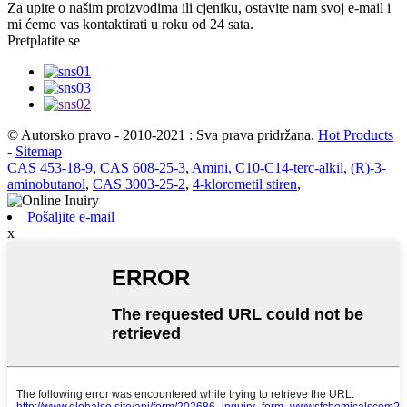
Za upite o našim proizvodima ili cjeniku, ostavite nam svoj e-mail i
mi ćemo vas kontaktirati u roku od 24 sata.
Pretplatite se
© Autorsko pravo - 2010-2021 : Sva prava pridržana.
Hot Products
-
Sitemap
CAS 453-18-9
,
CAS 608-25-3
,
Amini, C10-C14-terc-alkil
,
(R)-3-
aminobutanol
,
CAS 3003-25-2
,
4-klorometil stiren
,
Pošaljite e-mail
x