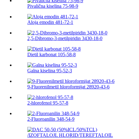
Pivalična kiselina 75-98-9
Aloja emodin 481-72-1
2,5-Dibromo-3-metilpiridin 3430-18-0
Dietil karbonat 105-58-8
Galna kiselina 95-52-3
9-Fluorenilmetil hloroformijat 28920-43-6
2-hlorofenol 95-57-8
2-Fluoroanilin 348-54-9